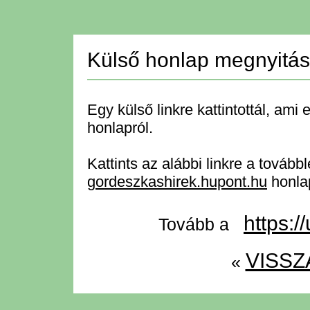
Külső honlap megnyitá
Egy külső linkre kattintottál, ami 
honlapról.
Kattints az alábbi linkre a tovább
gordeszkashirek.hupont.hu
honla
https:
Tovább a
VISSZ
«