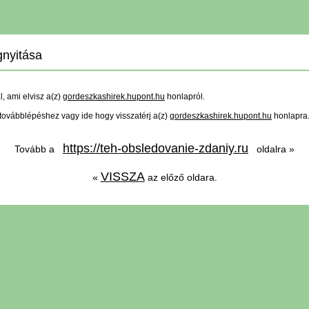
nyitása
ál, ami elvisz a(z)
gordeszkashirek.hupont.hu
honlapról.
a továbblépéshez vagy ide hogy visszatérj a(z)
gordeszkashirek.hupont.hu
honlapra
https://teh-obsledovanie-zdaniy.ru
Tovább a
oldalra »
VISSZA
«
az előző oldara.