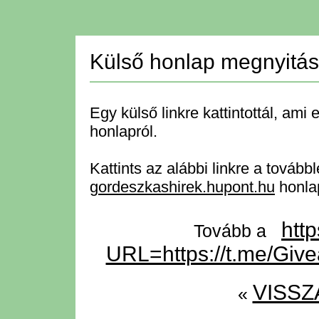
Külső honlap megnyitá
Egy külső linkre kattintottál, ami 
honlapról.
Kattints az alábbi linkre a tovább
gordeszkashirek.hupont.hu
honla
http
Tovább a
URL=https://t.me/Giv
VISSZ
«