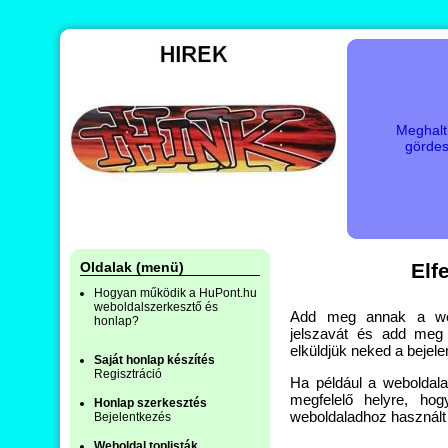
Meghalt
gördes
Oldalak (menü)
Elf
Hogyan működik a HuPont.hu
weboldalszerkesztő és
Add meg annak a webo
honlap?
jelszavát és add meg
elküldjük neked a bejel
Saját honlap készítés
Regisztráció
Ha például a weboldala
megfelelő helyre, ho
Honlap szerkesztés
weboldaladhoz használt 
Bejelentkezés
Weboldal toplisták